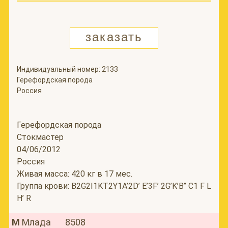
заказать
Индивидуальный номер:
2133
Герефордская порода
Россия
Герефордская порода
Стокмастер
04/06/2012
Россия
Живая масса: 420 кг в 17 мес.
Группа крови: B2G2I1KT2Y1A’2D’ E’3F’ 2G’K’B’’ C1 F L
H’ R
М
Млада 8508