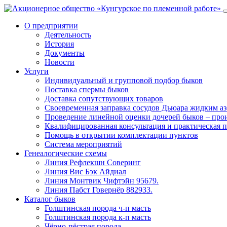
О предприятии
Деятельность
История
Документы
Новости
Услуги
Индивидуальный и групповой подбор быков
Поставка спермы быков
Доставка сопутствующих товаров
Своевременная заправка сосудов Дьюара жидким а
Проведение линейной оценки дочерей быков – про
Квалифицированная консультация и практическая 
Помощь в открытии комплектации пунктов
Система мероприятий
Генеалогические схемы
Линия Рефлекшн Соверинг
Линия Вис Бэк Айдиал
Линия Монтвик Чифтэйн 95679.
Линия Пабст Говернёр 882933.
Каталог быков
Голштинская порода ч-п масть
Голштинская порода к-п масть
Чёрно-пёстрая порода